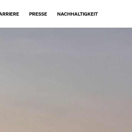
ARRIERE
PRESSE
NACHHALTIGKEIT
RRIERE
NACHHALTIGKEIT
NGEBOTE
UNTERNEHMEN
G BEI MEISTERWERKE
PARTNER
PRODUKTE
BETRIEBLICHER UMWELTSCHUT
MITARBEITER
AUSBLICK