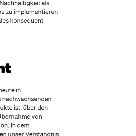
Nachhaltigkeit als
ns zu implementieren
ales konsequent
nt
eute in
des nachwachsenden
ukte ist, über den
r Übernahme von
ion. In dem
iben unser Verständnis