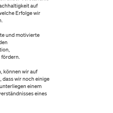
chhaltigkeit auf
elche Erfolge wir
n.
rte und motivierte
 den
ion,
 fördern.
, können wir auf
, dass wir noch einige
 unterliegen einem
erständnisses eines