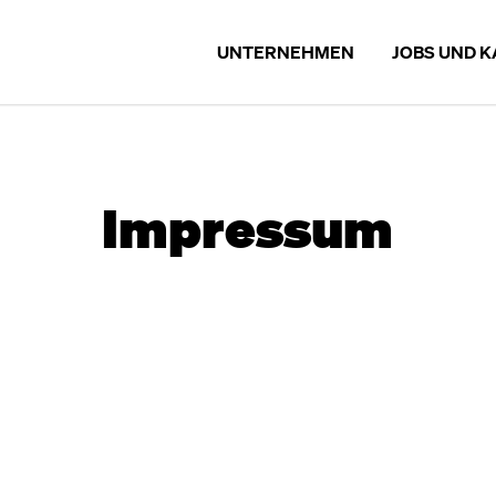
UNTERNEHMEN
JOBS UND K
UNTERNEHMEN
JOBS UND KA
Impressum
UNSERE MARKEN
STELLENA
CHRONIK
AUSBILDUN