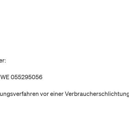
er:
r: WE 055295056
ungsverfahren vor einer Verbraucherschlichtungss