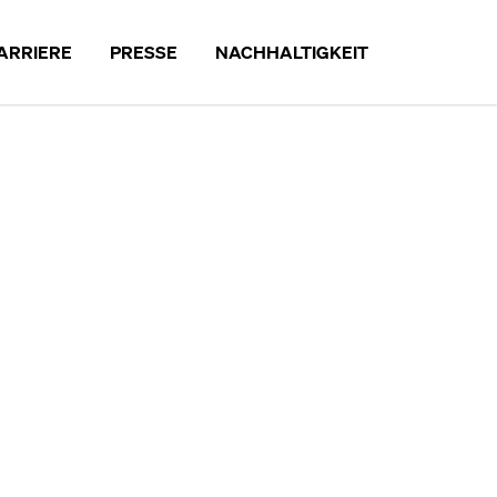
ARRIERE
PRESSE
NACHHALTIGKEIT
RRIERE
NACHHALTIGKEIT
NGEBOTE
UNTERNEHMEN
G BEI MEISTERWERKE
PARTNER
PRODUKTE
BETRIEBLICHER UMWELTSCHUT
MITARBEITER
AUSBLICK